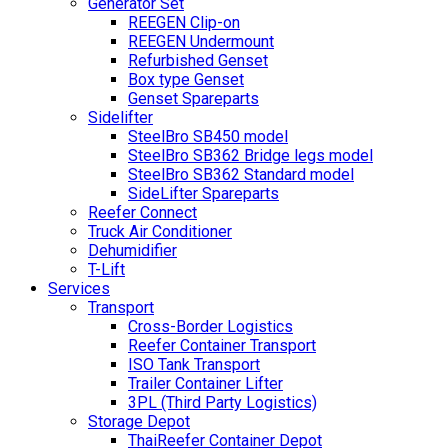
Generator Set
REEGEN Clip-on
REEGEN Undermount
Refurbished Genset
Box type Genset
Genset Spareparts
Sidelifter
SteelBro SB450 model
SteelBro SB362 Bridge legs model
SteelBro SB362 Standard model
SideLifter Spareparts
Reefer Connect
Truck Air Conditioner
Dehumidifier
T-Lift
Services
Transport
Cross-Border Logistics
Reefer Container Transport
ISO Tank Transport
Trailer Container Lifter
3PL (Third Party Logistics)
Storage Depot
ThaiReefer Container Depot