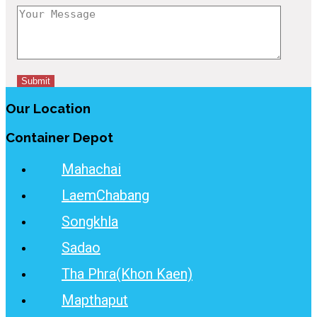
Our Location
Container Depot
Mahachai
LaemChabang
Songkhla
Sadao
Tha Phra(Khon Kaen)
Mapthaput