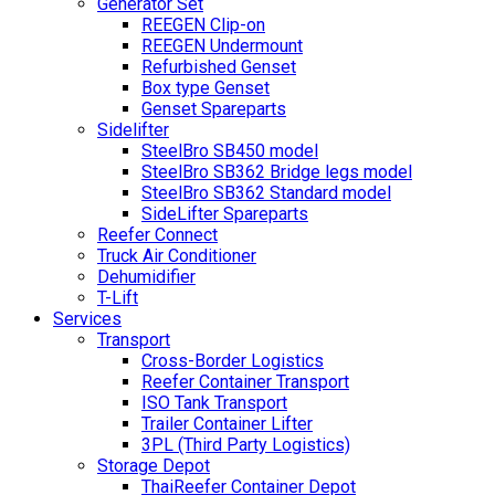
Generator Set
REEGEN Clip-on
REEGEN Undermount
Refurbished Genset
Box type Genset
Genset Spareparts
Sidelifter
SteelBro SB450 model
SteelBro SB362 Bridge legs model
SteelBro SB362 Standard model
SideLifter Spareparts
Reefer Connect
Truck Air Conditioner
Dehumidifier
T-Lift
Services
Transport
Cross-Border Logistics
Reefer Container Transport
ISO Tank Transport
Trailer Container Lifter
3PL (Third Party Logistics)
Storage Depot
ThaiReefer Container Depot