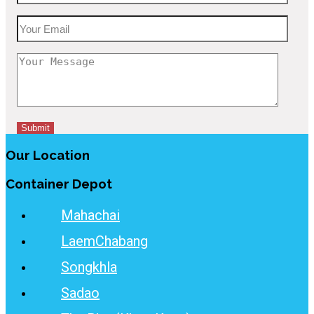
Our Location
Container Depot
Mahachai
LaemChabang
Songkhla
Sadao