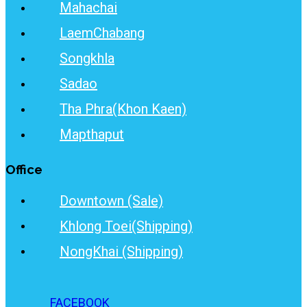
Mahachai
LaemChabang
Songkhla
Sadao
Tha Phra(Khon Kaen)
Mapthaput
Office
Downtown (Sale)
Khlong Toei(Shipping)
NongKhai (Shipping)
FACEBOOK