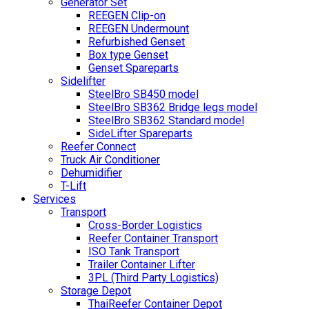
Generator Set
REEGEN Clip-on
REEGEN Undermount
Refurbished Genset
Box type Genset
Genset Spareparts
Sidelifter
SteelBro SB450 model
SteelBro SB362 Bridge legs model
SteelBro SB362 Standard model
SideLifter Spareparts
Reefer Connect
Truck Air Conditioner
Dehumidifier
T-Lift
Services
Transport
Cross-Border Logistics
Reefer Container Transport
ISO Tank Transport
Trailer Container Lifter
3PL (Third Party Logistics)
Storage Depot
ThaiReefer Container Depot