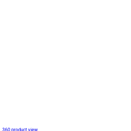
Click to enlarge
360 product view