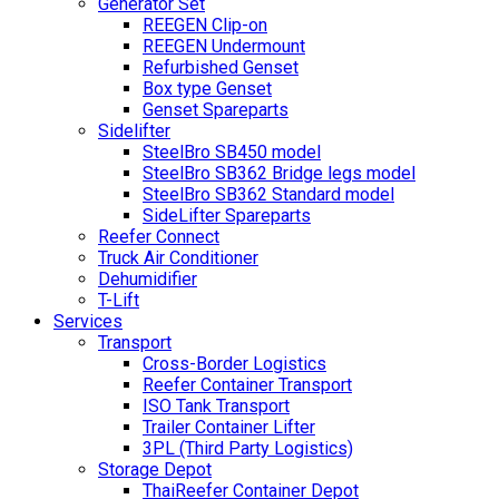
Generator Set
REEGEN Clip-on
REEGEN Undermount
Refurbished Genset
Box type Genset
Genset Spareparts
Sidelifter
SteelBro SB450 model
SteelBro SB362 Bridge legs model
SteelBro SB362 Standard model
SideLifter Spareparts
Reefer Connect
Truck Air Conditioner
Dehumidifier
T-Lift
Services
Transport
Cross-Border Logistics
Reefer Container Transport
ISO Tank Transport
Trailer Container Lifter
3PL (Third Party Logistics)
Storage Depot
ThaiReefer Container Depot