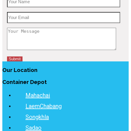
Our Location
Container Depot
Mahachai
LaemChabang
Songkhla
Sadao