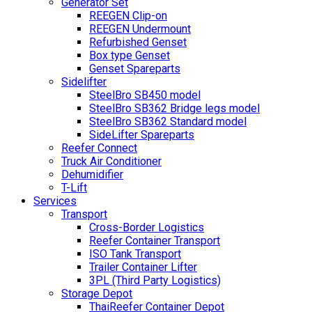
Generator Set
REEGEN Clip-on
REEGEN Undermount
Refurbished Genset
Box type Genset
Genset Spareparts
Sidelifter
SteelBro SB450 model
SteelBro SB362 Bridge legs model
SteelBro SB362 Standard model
SideLifter Spareparts
Reefer Connect
Truck Air Conditioner
Dehumidifier
T-Lift
Services
Transport
Cross-Border Logistics
Reefer Container Transport
ISO Tank Transport
Trailer Container Lifter
3PL (Third Party Logistics)
Storage Depot
ThaiReefer Container Depot