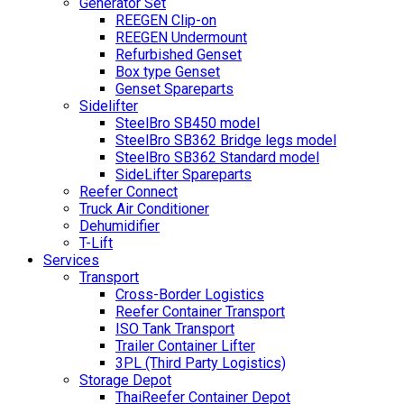
Generator Set
REEGEN Clip-on
REEGEN Undermount
Refurbished Genset
Box type Genset
Genset Spareparts
Sidelifter
SteelBro SB450 model
SteelBro SB362 Bridge legs model
SteelBro SB362 Standard model
SideLifter Spareparts
Reefer Connect
Truck Air Conditioner
Dehumidifier
T-Lift
Services
Transport
Cross-Border Logistics
Reefer Container Transport
ISO Tank Transport
Trailer Container Lifter
3PL (Third Party Logistics)
Storage Depot
ThaiReefer Container Depot