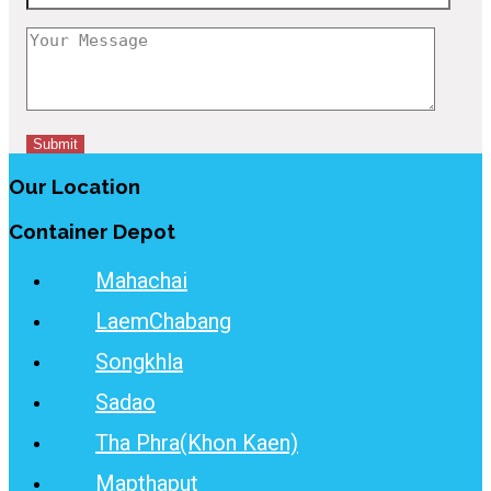
Our Location
Container Depot
Mahachai
LaemChabang
Songkhla
Sadao
Tha Phra(Khon Kaen)
Mapthaput