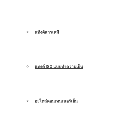
แท้งค์สารเคมี
แทงค์ ISO แบบทำความเย็น
อะไหล่คอนเทนเนอร์เย็น