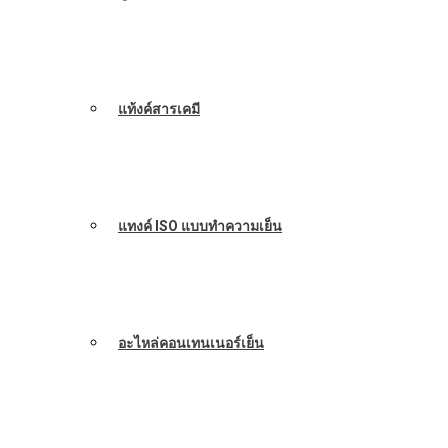
แท้งค์สารเคมี
แทงค์ ISO แบบทำความเย็น
อะไหล่คอนเทนเนอร์เย็น