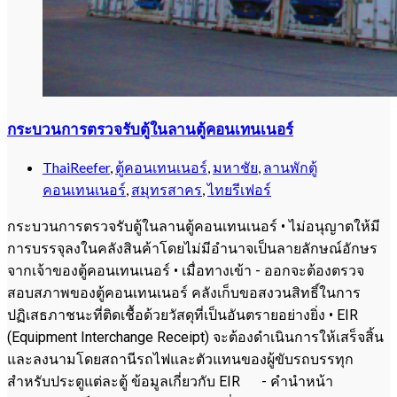
กระบวนการตรวจรับตู้ในลานตู้คอนเทนเนอร์
ThaiReefer
,
ตู้คอนเทนเนอร์
,
มหาชัย
,
ลานพักตู้
คอนเทนเนอร์
,
สมุทรสาคร
,
ไทยรีเฟอร์
กระบวนการตรวจรับตู้ในลานตู้คอนเทนเนอร์ • ไม่อนุญาตให้มี
การบรรจุลงในคลังสินค้าโดยไม่มีอำนาจเป็นลายลักษณ์อักษร
จากเจ้าของตู้คอนเทนเนอร์ • เมื่อทางเข้า - ออกจะต้องตรวจ
สอบสภาพของตู้คอนเทนเนอร์ คลังเก็บขอสงวนสิทธิ์ในการ
ปฏิเสธภาชนะที่ติดเชื้อด้วยวัสดุที่เป็นอันตรายอย่างยิ่ง • EIR
(Equipment Interchange Receipt) จะต้องดำเนินการให้เสร็จสิ้น
และลงนามโดยสถานีรถไฟและตัวแทนของผู้ขับรถบรรทุก
สำหรับประตูแต่ละตู้ ข้อมูลเกี่ยวกับ EIR - คำนำหน้า