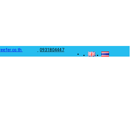
reefer.co.th
0931804447