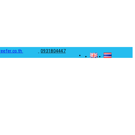
reefer.co.th
0931804447