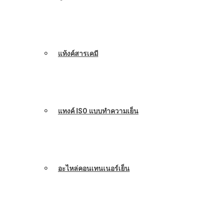
แท้งค์สารเคมี
แทงค์ ISO แบบทำความเย็น
อะไหล่คอนเทนเนอร์เย็น